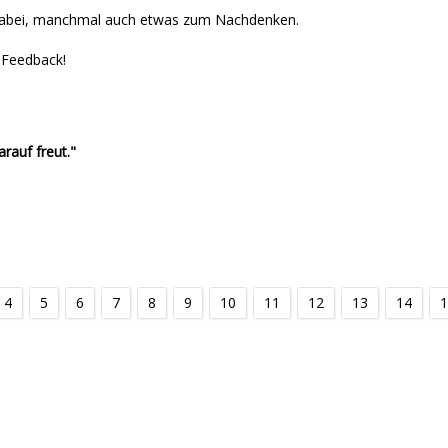
abei, manchmal auch etwas zum Nachdenken.
r Feedback!
rauf freut."
4
5
6
7
8
9
10
11
12
13
14
1